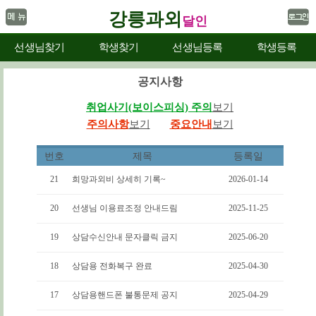
강릉과외
달인
선생님찾기
학생찾기
선생님등록
학생등록
공지사항
취업사기(보이스피싱) 주의
보기
주의사항
보기
중요안내
보기
번호
제목
등록일
21
희망과외비 상세히 기록~
2026-01-14
20
선생님 이용료조정 안내드림
2025-11-25
19
상담수신안내 문자클릭 금지
2025-06-20
18
상담용 전화복구 완료
2025-04-30
17
상담용핸드폰 불통문제 공지
2025-04-29