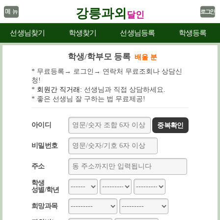
강릉과외
달인
선생님찾기
학생찾기
선생님등록
학생등록
학생/학부모 등록
배울 분
* 무료등록→ 로그인→ 연락처 무료조회나 상담신
청!
*
회원간 직거래:
선생님과 직접 상담하세요.
* 좋은 선생님 잘 구하는 법 무료제공!
아이디
중복확인
비밀번호
주소
학생
성별/학년
희망과목