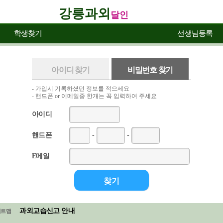
강릉과외
달인
학생찾기
선생님등록
아이디 찾기
비밀번호 찾기
- 가입시 기록하셨던 정보를 적으세요
- 핸드폰 or 이메일중 한개는 꼭 입력하여 주세요
아이디
핸드폰
-
-
E메일
과외교습신고 안내
이트맵