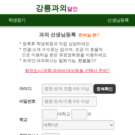
강릉과외
달인
학생찾기
선생님등록
과외 선생님등록
돈버실 분!!
* 등록후 학생회원과 직접 상담하세요
* 연결/소개 수수료는 없으며, 조금 더 효율적
으로 이용하실 분은 유료정회원을 이용하세요
* 외국인/과외회사는 탈퇴가능, 환불불가!
희망도시/과목/과외비/대상등을 선택시 주의!!
아이디
중복확인
비밀번호
대학교
과
학교