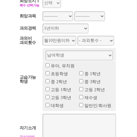
희망도시 1
복수 선택가능
희망과목
과외경력
과외비
과외횟수
유아, 유치원
초등학생
중 1학년
교습가능
학생
중 2학년
중 3학년
고등 1학년
고등 2학년
고등 3학년
재수생
대학생
일반인/회사원
자기소개
작성방법