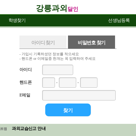
강릉과외
달인
학생찾기
선생님등록
아이디 찾기
비밀번호 찾기
- 가입시 기록하셨던 정보를 적으세요
- 핸드폰 or 이메일중 한개는 꼭 입력하여 주세요
아이디
핸드폰
-
-
E메일
과외교습신고 안내
이트맵