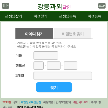
강릉과외
달인
선생님찾기
학생찾기
선생님등록
학생등록
아이디 찾기
비밀번호 찾기
- 가입시 기록하셨던 정보를 적으세요
- 핸드폰 or 이메일중 한개는 꼭 입력하여 주세요
이름
핸드폰
-
-
E메일
PC화면
|
공지
|
개인정보취급방침
|
이용약관
|
법적책임한계
|
취업사기주의
|
주의사항
|
과외교습신고 안내
사이트맵